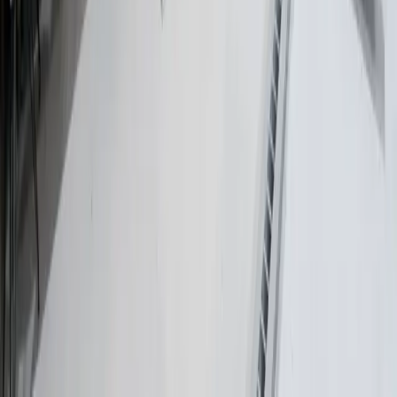
Resources
Stones
Slabs
Collections
Guides
Help Center
Company
Get Started
Contact Support
Legal
Terms of Service
Privacy Policy
Cookie Policy
Cookie Settings
© 2026 Go2Stone Pro · Stomaton Bilişim Madencilik Ticaret Ltd.
Şti. All rights reserved.