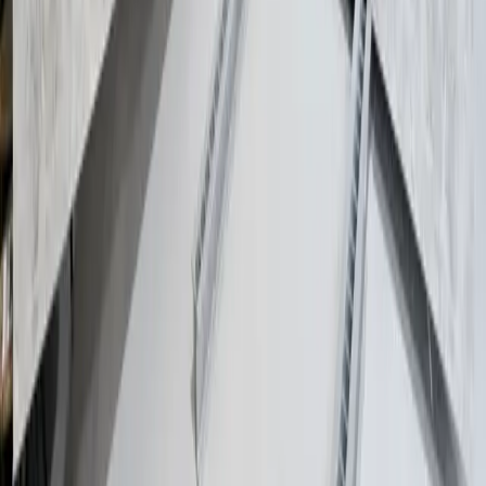
surprises at delivery. Each listing shows cover photo, slab count,
total square meters, weight, and thickness, plus surface finish and
origin region.
Filter by stone type, surface finish (polished, honed, leather,
brushed), thickness (typically 2cm or 3cm), and bundle weight. The
default sort prioritises listing completeness, so you see fully
documented bundles first, the ones already photographed, measured,
and ready for a proper quote.
International stone trade has two pricing layers most directories hide:
FOB at the origin port and CIF at your destination. Our quotation
flow assembles both based on the destination port you choose, then
estimates the container count using whichever is more restrictive
between weight and footprint.
Sales are quote-first. Add bundles to a list, submit a quotation
request, and the producer's team responds with current availability,
finish confirmation, and freeze-pricing valid for the negotiation
window. An accepted quote turns into a reservation and the
producer prepares shipping documentation.
Go2
Stone
Pro
The B2B marketplace for premium natural stone.