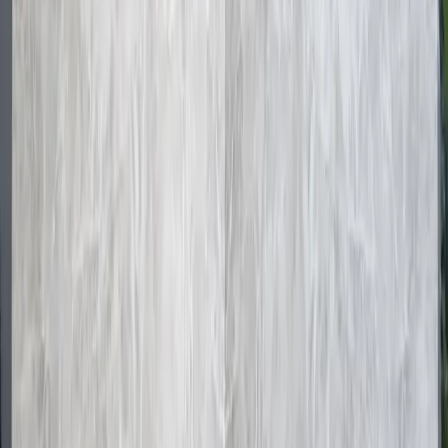
Honed · 2cm · 135×240cm · 6 slabs
Honed · 2cm · 140×260cm · 14 slabs
Honed · 2cm · 140×297cm · 14 slabs
Honed · 2cm · 140×290cm · 15 slabs
Honed · 2cm · 155×295cm · 16 slabs
Honed · 2cm · 150×292cm · 16 slabs
Honed · 2cm · 150×292cm · 16 slabs
Honed · 2cm · 140×245cm · 12 slabs
Honed · 2cm · 140×249cm · 12 slabs
Honed · 2cm · 135×226cm · 12 slabs
Honed · 2cm · 189×286cm · 10 slabs
Honed · 2cm · 125×250cm · 6 slabs
Honed · 2cm · 115×300cm · 13 slabs
Honed · 2cm · 171×290cm · 13 slabs
Honed · 2cm · 175×290cm · 13 slabs
Honed · 2cm · 175×275cm · 12 slabs
Honed · 2cm · 175×290cm · 13 slabs
Raw · 2cm · 165×203cm · 13 slabs
Raw · 2cm · 110×225cm · 11 slabs
Raw · 2cm · 110×225cm · 13 slabs
Raw · 2cm · 110×225cm · 13 slabs
Raw · 2cm · 110×225cm · 13 slabs
Raw · 2cm · 110×225cm · 13 slabs
Raw · 13cm · 165×285cm · 13 slabs
Raw · 12cm · 165×280cm · 12 slabs