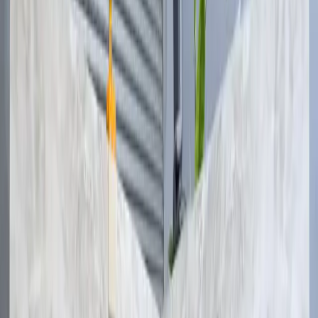
Find stone by photo
Featured stones and their bundles
A curated selection of our featured stones with their currently
available bundles. Each link opens a single bundle with its photos,
measurements, and finish details.
Burdur Cream
Polished · 2cm · 183×297cm · 11 slabs · Bookmatched
Polished · 2cm · 182×297cm · 10 slabs · Bookmatched
Polished · 2cm · 182×297cm · 10 slabs · Bookmatched
Polished · 2cm · 158×210cm · 6 slabs · Bookmatched
Polished · 2cm · 150×175cm · 12 slabs
Polished · 2cm · 170×180cm · 10 slabs
Polished · 2cm · 170×180cm · 12 slabs
Polished · 2cm · 170×180cm · 8 slabs
Polished · 2cm · 170×180cm · 10 slabs
Polished · 2cm · 145×225cm · 11 slabs
Polished · 2cm · 145×225cm · 11 slabs
Polished · 3cm · 165×250cm · 6 slabs
Bush-Hammered · 2cm · 155×300cm · 1 slab