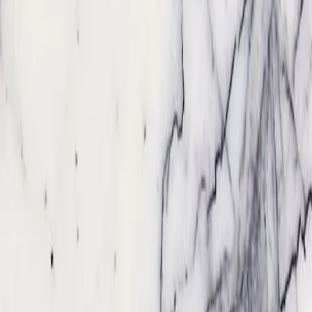
Honed · 2cm · 184×287cm · 8 slabs · Bookmatched
Raw · 2cm · 190×300cm · 12 slabs
Raw · 2cm · 190×300cm · 13 slabs
Raw · 2cm · 190×300cm · 14 slabs
Raw · 2cm · 190×300cm · 14 slabs
Blanco Ibiza
Polished · 2cm · 130×170cm · 16 slabs
Polished · 2cm · 130×170cm · 14 slabs
Polished · 2cm · 140×170cm · 8 slabs
Polished · 2cm · 150×235cm · 11 slabs
Polished · 2cm · 170×270cm · 16 slabs
Eden Grey
Polished · 2cm · 170×290cm · 7 slabs
Honed · 2cm · 175×290cm · 12 slabs
Honed · 2cm · 175×290cm · 9 slabs
How slabs work on Go2Stone Pro
A bundle is a stack of slabs cut from the same block, sequentially
numbered so you can request bookmatched pairs or run sets without