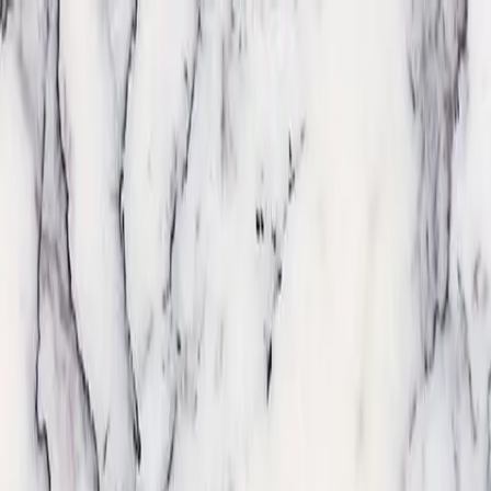
Go2
Stone
Pro
Stones
Slabs
Collections
Guides
Search the catalog…
⌘K
EN
Inventory
Milas Lilac Slabs
Browse available Milas Lilac slab bundles with photos, exact
measurements, finishes, and real-time availability. Request a
quotation direct from the producer.
Home
Slabs
Sort
Filters
1
Clear filters