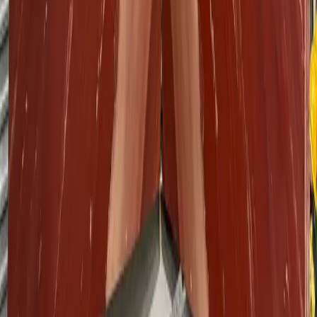
Honed · 2cm · 184×287cm · 8 slabs · Bookmatched
Raw · 2cm · 190×300cm · 12 slabs
Raw · 2cm · 190×300cm · 13 slabs
Raw · 2cm · 190×300cm · 14 slabs
Raw · 2cm · 190×300cm · 14 slabs
Blanco Ibiza
Polished · 2cm · 130×170cm · 16 slabs
Polished · 2cm · 130×170cm · 14 slabs
Polished · 2cm · 140×170cm · 8 slabs
Polished · 2cm · 150×235cm · 11 slabs
Polished · 2cm · 170×270cm · 16 slabs
Eden Grey
Polished · 2cm · 170×290cm · 7 slabs
Honed · 2cm · 175×290cm · 12 slabs
Honed · 2cm · 175×290cm · 9 slabs
How slabs work on Go2Stone Pro
A bundle is a stack of slabs cut from the same block, sequentially
numbered so you can request bookmatched pairs or run sets without