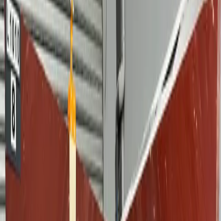
Find stone by photo
Featured stones and their bundles
A curated selection of our featured stones with their currently
available bundles. Each link opens a single bundle with its photos,
measurements, and finish details.
Burdur Cream
Polished · 2cm · 183×297cm · 11 slabs · Bookmatched
Polished · 2cm · 182×297cm · 10 slabs · Bookmatched
Polished · 2cm · 182×297cm · 10 slabs · Bookmatched
Polished · 2cm · 158×210cm · 6 slabs · Bookmatched
Polished · 2cm · 150×175cm · 12 slabs
Polished · 2cm · 170×180cm · 10 slabs
Polished · 2cm · 170×180cm · 12 slabs
Polished · 2cm · 170×180cm · 8 slabs
Polished · 2cm · 170×180cm · 10 slabs
Polished · 2cm · 145×225cm · 11 slabs
Polished · 2cm · 145×225cm · 11 slabs
Polished · 3cm · 165×250cm · 6 slabs
Bush-Hammered · 2cm · 155×300cm · 1 slab