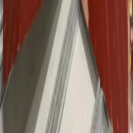
surprises at delivery. Each listing shows cover photo, slab count,
total square meters, weight, and thickness, plus surface finish and
origin region.
Filter by stone type, surface finish (polished, honed, leather,
brushed), thickness (typically 2cm or 3cm), and bundle weight. The
default sort prioritises listing completeness, so you see fully
documented bundles first, the ones already photographed, measured,
and ready for a proper quote.
International stone trade has two pricing layers most directories hide:
FOB at the origin port and CIF at your destination. Our quotation
flow assembles both based on the destination port you choose, then
estimates the container count using whichever is more restrictive
between weight and footprint.
Sales are quote-first. Add bundles to a list, submit a quotation
request, and the producer's team responds with current availability,
finish confirmation, and freeze-pricing valid for the negotiation
window. An accepted quote turns into a reservation and the
producer prepares shipping documentation.
Go2
Stone
Pro
The B2B marketplace for premium natural stone.