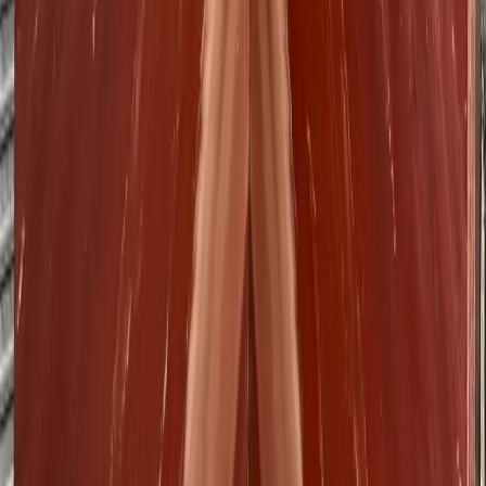
Raw · 12cm · 167×285cm · 12 slabs
Raw · 5cm · 165×280cm · 11 slabs
Raw · 8cm · 150×280cm · 10 slabs
Raw · 2cm · 160×290cm · 14 slabs
Raw · 2cm · 160×290cm · 15 slabs
Raw · 2cm · 160×290cm · 14 slabs
Raw · 2cm · 160×290cm · 15 slabs
Raw · 2cm · 160×290cm · 14 slabs
Raw · 2cm · 160×290cm · 15 slabs
Polished · 2cm · 155×235cm · 10 slabs
Polished · 2cm · 153×289cm · 13 slabs
Polished · 2cm · 153×289cm · 13 slabs
Polished · 2cm · 153×289cm · 13 slabs
Polished · 2cm · 155×260cm · 13 slabs
Polished · 2cm · 150×215cm · 13 slabs
Polished · 2cm · 150×272cm · 13 slabs
Honed · 2cm · 135×265cm · 23 slabs
Honed · 2cm · 170×230cm · 17 slabs
Honed · 2cm · 170×230cm · 17 slabs
Honed · 2cm · 155×265cm · 3 slabs
Silver Travertine
Honed · 2cm · 184×290cm · 11 slabs · Bookmatched