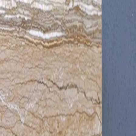
, and finish details.