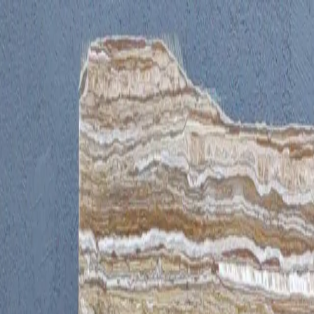
Go2
Stone
Pro
Stones
Slabs
Collections
Guides
Search the catalog…
⌘K
EN
Inventory
Travertine Red Slabs
Browse available Travertine Red slab bundles with photos, exact measur
Home
Slabs
Sort
Filters
1
Clear filters
Find stone by photo