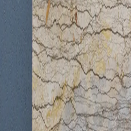
Honed · 2cm · 155×295cm · 16 slabs
Honed · 2cm · 150×292cm · 16 slabs
Honed · 2cm · 150×292cm · 16 slabs
Honed · 2cm · 140×245cm · 12 slabs
Honed · 2cm · 140×249cm · 12 slabs
Honed · 2cm · 135×226cm · 12 slabs
Honed · 2cm · 189×286cm · 10 slabs
Honed · 2cm · 125×250cm · 6 slabs
Honed · 2cm · 115×300cm · 13 slabs
Honed · 2cm · 171×290cm · 13 slabs
Honed · 2cm · 175×290cm · 13 slabs
Honed · 2cm · 175×275cm · 12 slabs
Honed · 2cm · 175×290cm · 13 slabs
Raw · 2cm · 165×203cm · 13 slabs
Raw · 2cm · 110×225cm · 11 slabs
Raw · 2cm · 110×225cm · 13 slabs
Raw · 2cm · 110×225cm · 13 slabs
Raw · 2cm · 110×225cm · 13 slabs
Raw · 2cm · 110×225cm · 13 slabs
Raw · 13cm · 165×285cm · 13 slabs
Raw · 12cm · 165×280cm · 12 slabs
Raw · 12cm · 167×285cm · 12 slabs
Raw · 5cm · 165×280cm · 11 slabs
Raw · 8cm · 150×280cm · 10 slabs
Raw · 2cm · 160×290cm · 14 slabs